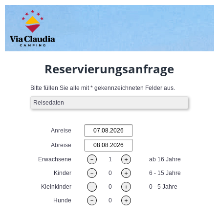
Reservierungsanfrage
Bitte füllen Sie alle mit * gekennzeichneten Felder aus.
Reisedaten
Anreise
Abreise
Erwachsene
－
1
＋
ab 16 Jahre
Kinder
－
0
＋
6 - 15 Jahre
Kleinkinder
－
0
＋
0 - 5 Jahre
Hunde
－
0
＋