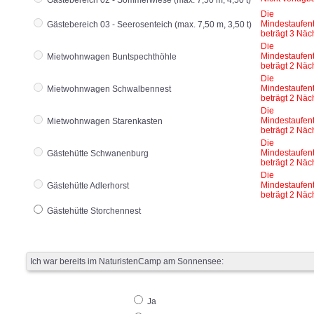
Gästebereich 02 - Sommerwiese (max. 7,50 m, 4,50 t)
Die
Mindestaufen
Gästebereich 03 - Seerosenteich (max. 7,50 m, 3,50 t)
beträgt 3 Näc
Die
Mindestaufen
Mietwohnwagen Buntspechthöhle
beträgt 2 Näc
Die
Mindestaufen
Mietwohnwagen Schwalbennest
beträgt 2 Näc
Die
Mindestaufen
Mietwohnwagen Starenkasten
beträgt 2 Näc
Die
Mindestaufen
Gästehütte Schwanenburg
beträgt 2 Näc
Die
Mindestaufen
Gästehütte Adlerhorst
beträgt 2 Näc
Gästehütte Storchennest
Ich war bereits im NaturistenCamp am Sonnensee:
Ja