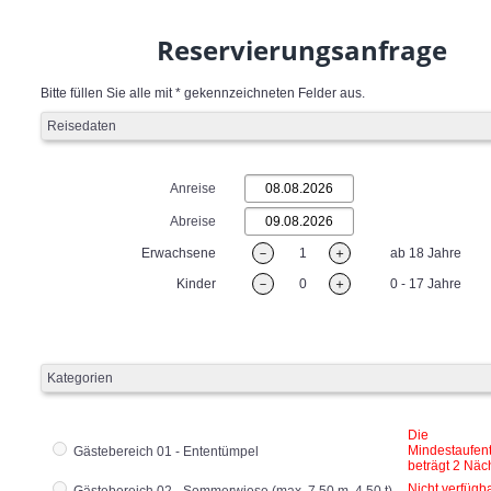
Reservierungsanfrage
Bitte füllen Sie alle mit * gekennzeichneten Felder aus.
Reisedaten
Anreise
Abreise
Erwachsene
－
1
＋
ab 18 Jahre
Kinder
－
0
＋
0 - 17 Jahre
Kategorien
Die
Mindestaufen
Gästebereich 01 - Ententümpel
beträgt 2 Näc
Nicht verfügb