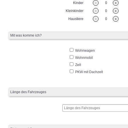
Kinder
－
0
＋
Kleinkinder
－
0
＋
Haustiere
－
0
＋
Mit was komme ich?
Wohnwagen
Wohnmobil
Zelt
PKW mit Dachzelt
Länge des Fahrzeuges