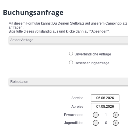
Buchungsanfrage
Mit diesem Formular kannst Du Deinen Stellplatz auf unserem Campingplatz
anfragen.
Bitte fülle dieses vollständig aus und klicke dann auf "Absenden".
Art der Anfrage
Unverbindliche Anfrage
Reservierungsanfrage
Reisedaten
Anreise
Abreise
Erwachsene
－
1
＋
Jugendliche
－
0
＋