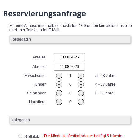
Reservierungsanfrage
Für eine Anreise innerhalb der nächsten 48 Stunden kontaktiert uns bitte
direkt per Telefon oder E-Mail.
Reisedaten
Anreise
Abreise
Erwachsene
－
1
＋
ab 18 Jahre
Kinder
－
0
＋
4 - 17 Jahre
Kleinkinder
－
0
＋
0 - 3 Jahre
Haustiere
－
0
＋
Kategorien
Die Mindestaufenthaltsdauer beträgt 5 Nächte.
Stellplatz