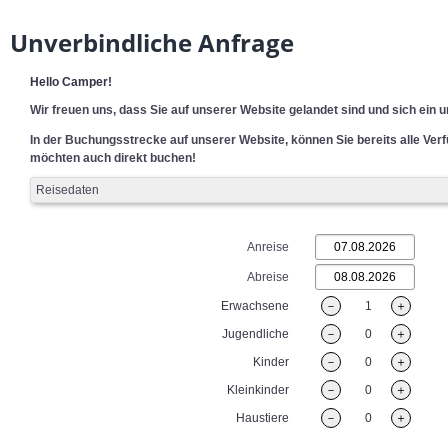
Unverbindliche Anfrage
Hello Camper!
Wir freuen uns, dass Sie auf unserer Website gelandet sind und sich ein 
In der Buchungsstrecke auf unserer Website, können Sie bereits alle Ve
möchten auch direkt buchen!
Reisedaten
Anreise
Abreise
Erwachsene
－
1
＋
Jugendliche
－
0
＋
Kinder
－
0
＋
Kleinkinder
－
0
＋
Haustiere
－
0
＋