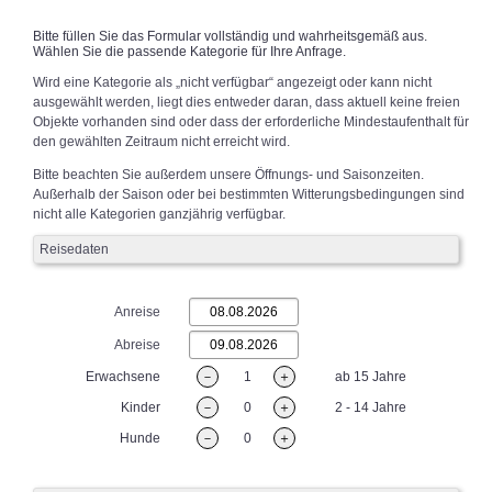
Bitte füllen Sie das Formular vollständig und wahrheitsgemäß aus.
Wählen Sie die passende Kategorie für Ihre Anfrage.
Wird eine Kategorie als „nicht verfügbar“ angezeigt oder kann nicht
ausgewählt werden, liegt dies entweder daran, dass aktuell keine freien
Objekte vorhanden sind oder dass der erforderliche Mindestaufenthalt für
den gewählten Zeitraum nicht erreicht wird.
Bitte beachten Sie außerdem unsere Öffnungs- und Saisonzeiten.
Außerhalb der Saison oder bei bestimmten Witterungsbedingungen sind
nicht alle Kategorien ganzjährig verfügbar.
Reisedaten
Anreise
Abreise
Erwachsene
－
1
＋
ab 15 Jahre
Kinder
－
0
＋
2 - 14 Jahre
Hunde
－
0
＋