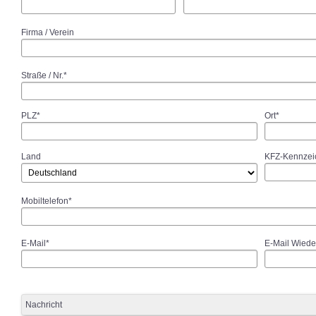
Firma / Verein
Straße / Nr.*
PLZ*
Ort*
Land
KFZ-Kennzei
Mobiltelefon*
E-Mail*
E-Mail Wiede
Nachricht