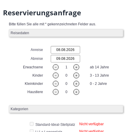
Reservierungsanfrage
Bitte füllen Sie alle mit * gekennzeichneten Felder aus.
Reisedaten
Anreise
Abreise
Erwachsene
－
1
＋
ab 14 Jahre
Kinder
－
0
＋
3 - 13 Jahre
Kleinkinder
－
0
＋
0 - 2 Jahre
Haustiere
－
0
＋
Kategorien
Nicht verfügbar
Standard-Ideal-Stellplatz
Nicht verfügbar