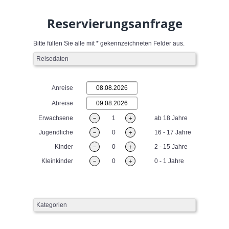
Reservierungsanfrage
Bitte füllen Sie alle mit * gekennzeichneten Felder aus.
Reisedaten
Anreise
Abreise
Erwachsene
－
1
＋
ab 18 Jahre
Jugendliche
－
0
＋
16 - 17 Jahre
Kinder
－
0
＋
2 - 15 Jahre
Kleinkinder
－
0
＋
0 - 1 Jahre
Kategorien