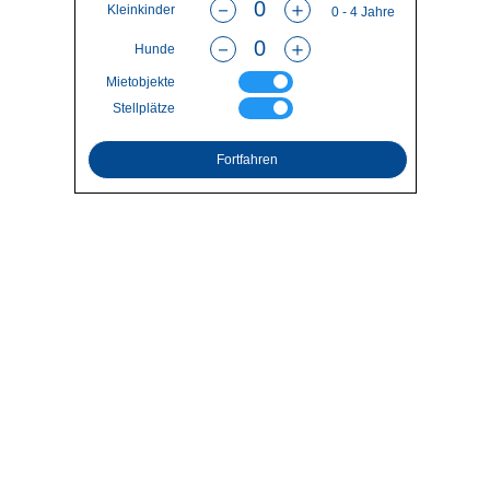
－
＋
Kleinkinder
0 - 4 Jahre
－
＋
Hunde
Mietobjekte
Stellplätze